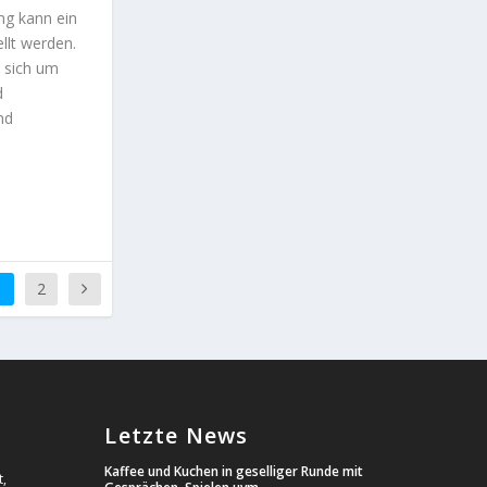
ng kann ein
llt werden.
 sich um
d
nd
1
2
Letzte News
Kaffee und Kuchen in geselliger Runde mit
,