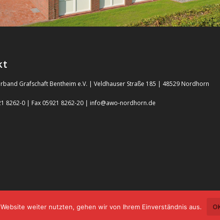
kt
rband Grafschaft Bentheim e.V. | Veldhauser Straße 185 | 48529 Nordhorn
21 8262-0 | Fax 05921 8262-20 | info@awo-nordhorn.de
Website weiter nutzten, gehen wir von Ihrem Einverständnis aus.
O