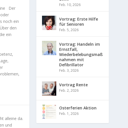
Feb. 10, 2026
leine Der
 oder
Vortrag: Erste Hilfe
s noch ein
für Senioren
 Über den
Feb. 5, 2026
die ein
Vortrag: Handeln im
e
Ernstfall,
petenz,
Wiederbelebungsmaß
nahmen mit
Lage,
Defibrillator
er
Feb. 3, 2026
sproblemen,
Vortrag Rente
Feb. 2, 2026
Osterferien Aktion
Feb. 1, 2026
t alleine da.
nen und