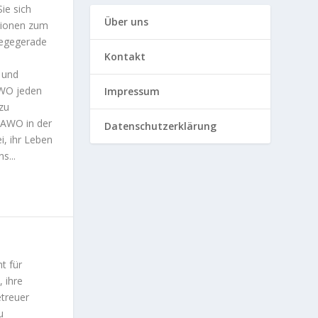
ie sich
Über uns
ationen zum
legegerade
Kontakt
 und
 AWO jeden
Impressum
 zu
 AWO in der
Datenschutzerklärung
, ihr Leben
s...
t für
 ihre
etreuer
u