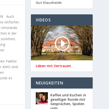
Gut Klausheide
echt Auch
VIDEOS
ie einfacher.
en Umstände
hen in der
 zustehen,
tung
her
ite Palette
Leben mit Vertrauen
er AWO sind.
len
ründe es
NEUIGKEITEN
Kaffee und Kuchen in
geselliger Runde mit
Gesprächen, Spielen
uvm.