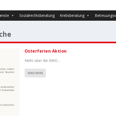
ienste
Sozialrechtsberatung
Krebsberatung
Betreuungsv
iche
Osterferien Aktion
Mehr über die AWO...
READ MORE