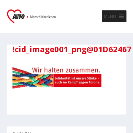
MENU
!cid_image001_png@01D62467