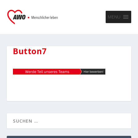
MENU
Button7